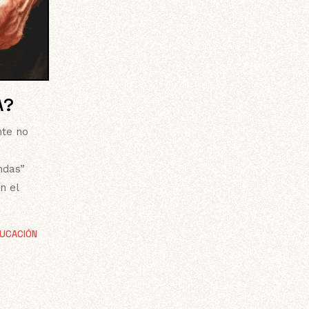
A?
nte no
ndas”
n el
UCACIÓN