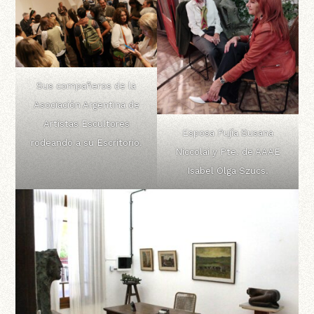
Sus compañeros de la
Asociación Argentina de
Artistas Escultores
Esposa Pujía Susana
rodeando a su Escritorio.
Niccolai y Pte. de AAAE
Isabel Olga Szucs.