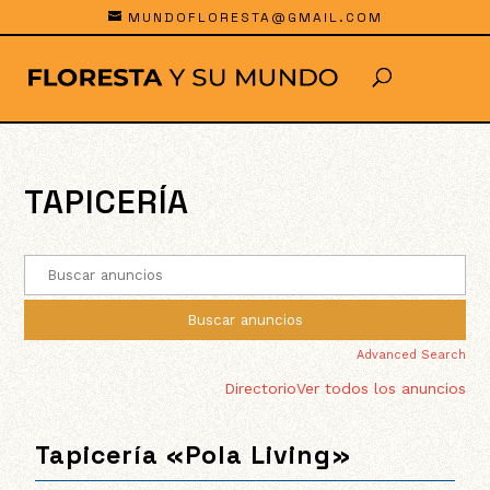
MUNDOFLORESTA@GMAIL.COM
TAPICERÍA
Advanced Search
Directorio
Ver todos los anuncios
Tapicería «Pola Living»