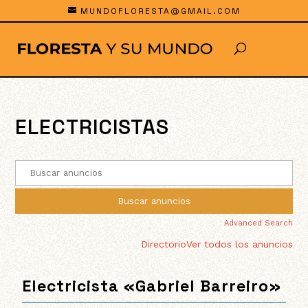
MUNDOFLORESTA@GMAIL.COM
ELECTRICISTAS
Advanced Search
Directorio
Ver todos los anuncios
Electricista «Gabriel Barreiro»