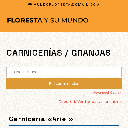
MUNDOFLORESTA@GMAIL.COM
CARNICERÍAS / GRANJAS
Advanced Search
Directorio
Ver todos los anuncios
Carnicería «Ariel»