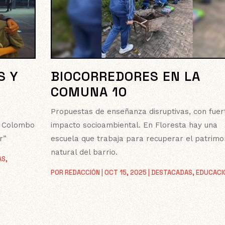
BIOCORREDORES EN LA
S Y
COMUNA 10
Propuestas de enseñanza disruptivas, con fuer
r
impacto socioambiental. En Floresta hay una
co Colombo
escuela que trabaja para recuperar el patrimo
r”
natural del barrio.
AS
,
POR
REDACCIÓN
|
OCT 15, 2025
|
DESTACADAS
,
EDUCACI