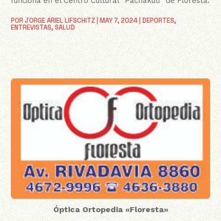
funciona en el Centro Cultural “Pachakuti” de Floresta.
POR
JORGE ARIEL LIFSCHITZ
|
MAY 7, 2024
|
DEPORTES
,
ENTREVISTAS
,
SALUD
Óptica Ortopedia «Floresta»