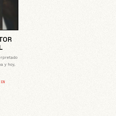
NTOR
L
terpretado
a y hoy,
 EN