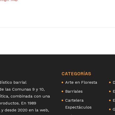
CATEGORÍAS
ístico barrial
Arte en Floresta
D
 de las Comunas 9 y 10,
Barriales
E
olítica, combinada con una
Cartelera
E
 productos. En 1989
Espectáculos
G
 y desde 2020 en la web,