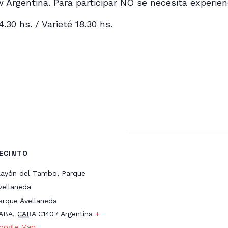
rgentina. Para participar NO se necesita experienci
4.30 hs. / Varieté 18.30 hs.
ok
l
mpartir
ECINTO
layón del Tambo, Parque
vellaneda
arque Avellaneda
ABA
,
CABA
C1407
Argentina
+
oogle Map