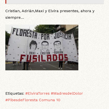
Cristian, Adrián,Maxi y Elvira presentes, ahora y
siempre…
Etiquetas:
#ElviraTorres
#MadresdelDolor
#PibesdeFloresta
Comuna 10