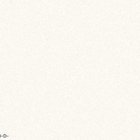
s
3-D-