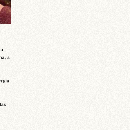
ra
na, a
ergia
las