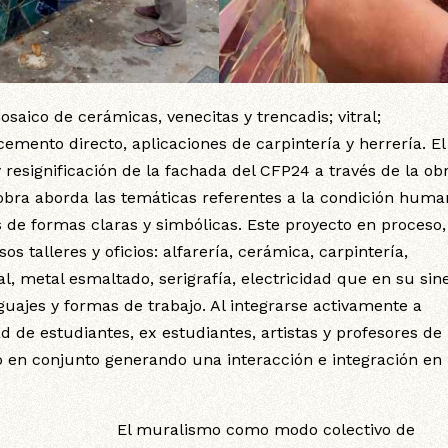
saico de cerámicas, venecitas y trencadis; vitral;
mento directo, aplicaciones de carpintería y herrería. El
 resignificación de la fachada del CFP24 a través de la ob
obra aborda las temáticas referentes a la condición huma
vés de formas claras y simbólicas. Este proyecto en proceso,
sos talleres y oficios: alfarería, cerámica, carpintería,
al, metal esmaltado, serigrafía, electricidad que en su sin
ajes y formas de trabajo. Al integrarse activamente a
ad de estudiantes, ex estudiantes, artistas y profesores de
o en conjunto generando una interacción e integración en 
El muralismo como modo colectivo de