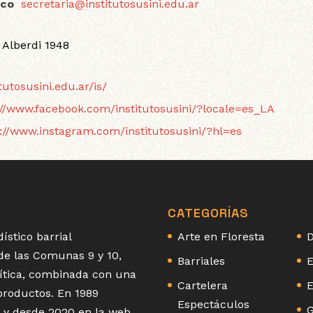
ico
secretaria@institutosusini.edu.ar
 Alberdi 1948
itutosusini.edu.ar/is/
://www.facebook.com/institutosusini/?locale=es_LA
s://www.instagram.com/institutosusini/?hl=es
CATEGORÍAS
ístico barrial
Arte en Floresta
D
 de las Comunas 9 y 10,
Barriales
E
olítica, combinada con una
Cartelera
E
 productos. En 1989
Espectáculos
G
 y desde 2020 en la web,