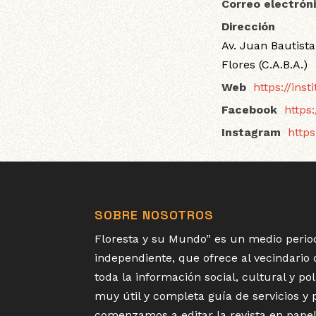
Correo electrón
Dirección
Av. Juan Bautista
Flores (C.A.B.A.)
Web
https://inst
Facebook
https
Instagram
http
SOBRE NOSOTROS
Floresta y su Mundo” es un medio period
independiente, que ofrece al vecindario
toda la información social, cultural y p
muy útil y completa guía de servicios y
comenzamos a editar la revista en papel