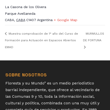
La Casona de los Olivera
Parque Avellaneda
CABA
,
CABA
C1407
Argentina
+ Google Map
Muestra comprobación de 1° año del Curso de
MURMULLOS
Formación para Actuación en Espacios Abiertos
DE FORTUNA
EMAD
SOBRE NOSOTROS
Floresta y su Mundo” es un medio periodístico
barrial independiente, que ofrece al vecindario de
las Comunas 9 y 10, toda la información social,
cultural y política, combinada con una muy útil y
completa guía de servicios y productos. En 1989