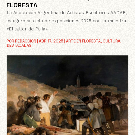
FLORESTA
La Asociación Argentina de Artistas Escultores AADAE,
inauguró su ciclo de exposiciones 2025 con la muestra
«El taller de Pujía»
POR
REDACCIÓN
|
ABR 17, 2025
|
ARTE EN FLORESTA
,
CULTURA
,
DESTACADAS