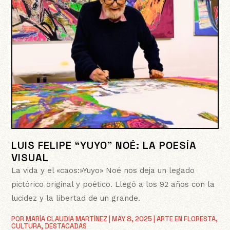
LUIS FELIPE “YUYO” NOÉ: LA POESÍA
VISUAL
La vida y el «caos:»Yuyo» Noé nos deja un legado
pictórico original y poético. Llegó a los 92 años con la
lucidez y la libertad de un grande.
POR
MARÍA CLAUDIA MARTÍNEZ
|
MAY 8, 2025
|
ARTE EN FLORESTA
,
CULTURA
,
DESTACADAS