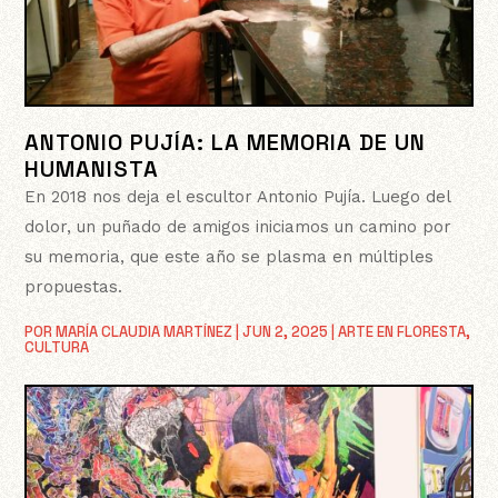
ANTONIO PUJÍA: LA MEMORIA DE UN
HUMANISTA
En 2018 nos deja el escultor Antonio Pujía. Luego del
dolor, un puñado de amigos iniciamos un camino por
su memoria, que este año se plasma en múltiples
propuestas.
POR
MARÍA CLAUDIA MARTÍNEZ
|
JUN 2, 2025
|
ARTE EN FLORESTA
,
CULTURA