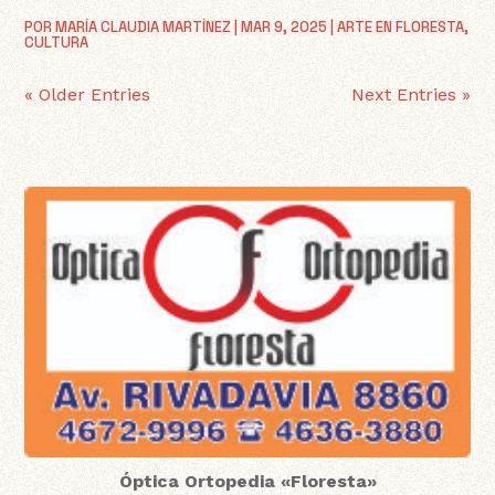
POR
MARÍA CLAUDIA MARTÍNEZ
|
MAR 9, 2025
|
ARTE EN FLORESTA
,
CULTURA
« Older Entries
Next Entries »
Óptica Ortopedia «Floresta»